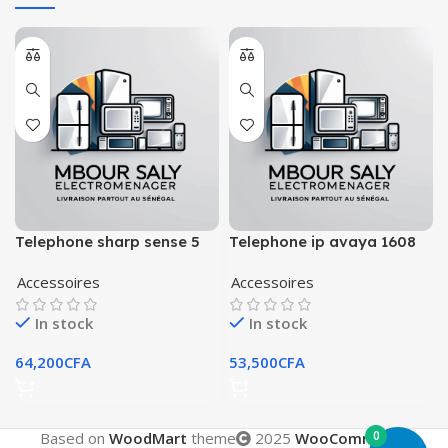
Telephone sharp sense 5
Telephone ip avaya 1608
64go
neuf
Accessoires
Accessoires
In stock
In stock
64,200
CFA
53,500
CFA
0
Based on
WoodMart
theme
2025
WooCommerce