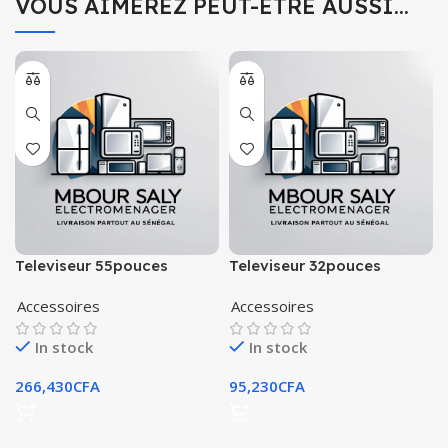
VOUS AIMEREZ PEUT-ÊTRE AUSSI…
Televiseur 55pouces
Televiseur 32pouces
astech smart google tv
astech smart google tv
Accessoires
Accessoires
55gt3022r
32gt3022a
In stock
In stock
266,430
CFA
95,230
CFA