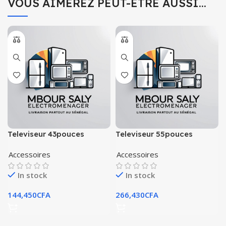
VOUS AIMEREZ PEUT-ÊTRE AUSSI…
Televiseur 43pouces
Televiseur 55pouces
astech smart google tv
astech smart google tv
Accessoires
Accessoires
43gt3022a
55gt3022
In stock
In stock
144,450
CFA
266,430
CFA