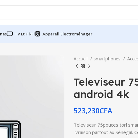
nes
TV Et Hi-Fi
Appareil Électroménager
Accueil
smartphones
Acce
Televiseur 7
android 4k
523,230
CFA
Televiseur 75pouces torl smar
livraison partout au Sénégal. 