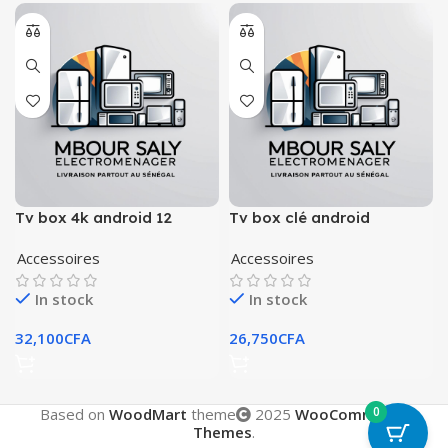
Tv box 4k android 12
Tv box clé android
Accessoires
Accessoires
In stock
In stock
32,100
CFA
26,750
CFA
0
Based on
WoodMart
theme
2025
WooCommerce
Themes
.