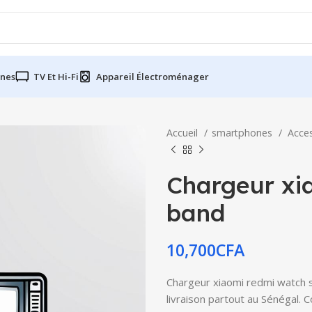
nes
TV Et Hi-Fi
Appareil Électroménager
Accueil
smartphones
Acce
Chargeur xi
band
10,700
CFA
Chargeur xiaomi redmi watch s
livraison partout au Sénégal. 