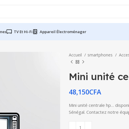
nes
TV Et Hi-Fi
Appareil Électroménager
Accueil
smartphones
Acce
Mini unité c
48,150
CFA
Mini unité centrale hp… disponi
Sénégal. Contactez notre équip